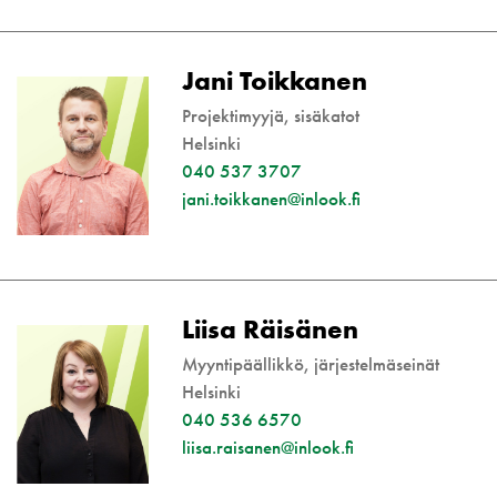
Jani Toikkanen
Projektimyyjä, sisäkatot
Helsinki
040 537 3707
jani.toikkanen@inlook.fi
Liisa Räisänen
Myyntipäällikkö, järjestelmäseinät
Helsinki
040 536 6570
liisa.raisanen@inlook.fi