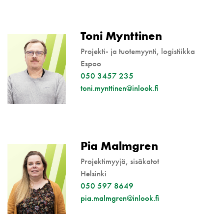
Toni Mynttinen
Projekti- ja tuotemyynti, logistiikka
Espoo
050 3457 235
toni.mynttinen@inlook.fi
Pia Malmgren
Projektimyyjä, sisäkatot
Helsinki
050 597 8649
pia.malmgren@inlook.fi