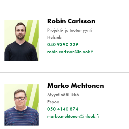
Robin Carlsson
Projekti- ja tuotemyynti
Helsinki
040 9390 229
robin.carlsson@inlook.fi
Marko Mehtonen
Myyntipäällikkö
Espoo
050 4140 874
marko.mehtonen@inlook.fi