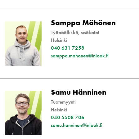
Samppa Mähönen
Työpäällikkö, sisäkatot
Helsinki
040 631 7258
samppa.mahonen@inlook.fi
Samu Hänninen
Tuotemyynti
Helsinki
040 5508 706
samu.hanninen@inlook.fi