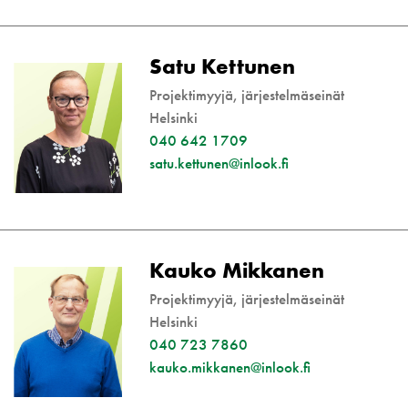
Satu Kettunen
Projektimyyjä, järjestelmäseinät
Helsinki
040 642 1709
satu.kettunen@inlook.fi
Kauko Mikkanen
Projektimyyjä, järjestelmäseinät
Helsinki
040 723 7860
kauko.mikkanen@inlook.fi