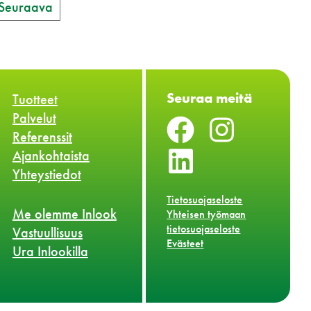
Seuraava
Seuraa meitä
Tuotteet
Palvelut
Referenssit
Ajankohtaista
Yhteystiedot
Tietosuojaseloste
Me olemme Inlook
Yhteisen työmaan
tietosuojaseloste
Vastuullisuus
Evästeet
Ura Inlookilla