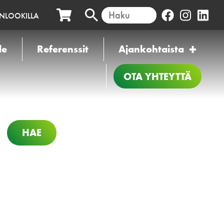
INLOOKILLA
le
Referenssit
Ajankohtaista
OTA YHTEYTTÄ
HAE