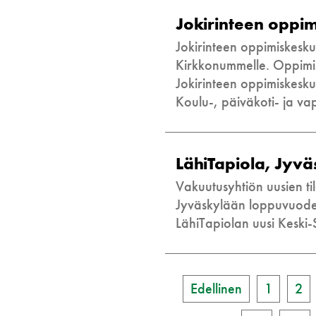
Jokirinteen oppi
Jokirinteen oppimiskesku
Kirkkonummelle. Oppimisk
Jokirinteen oppimiskes
Koulu-, päiväkoti- ja v
LähiTapiola, Jyvä
Vakuutusyhtiön uusien til
Jyväskylään loppuvuodest
LähiTapiolan uusi Keski
Edellinen
1
2