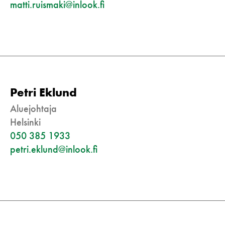
matti.ruismaki@inlook.fi
Petri Eklund
Aluejohtaja
Helsinki
050 385 1933
petri.eklund@inlook.fi