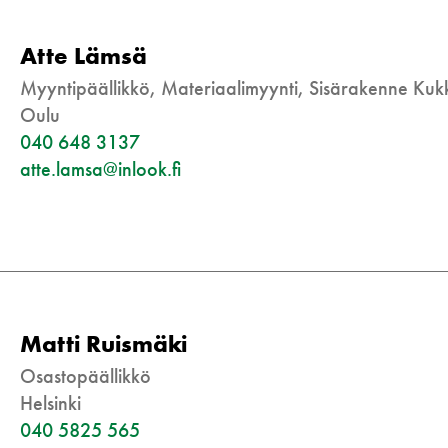
Atte Lämsä
Myyntipäällikkö, Materiaalimyynti, Sisärakenne Ku
Oulu
040 648 3137
atte.lamsa@inlook.fi
Matti Ruismäki
Osastopäällikkö
Helsinki
040 5825 565