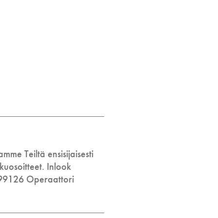
e Teiltä ensisijaisesti
kuosoitteet. Inlook
99126 Operaattori