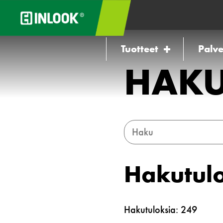
Tuotteet
Palve
HAK
Hakutulo
Hakutuloksia: 249