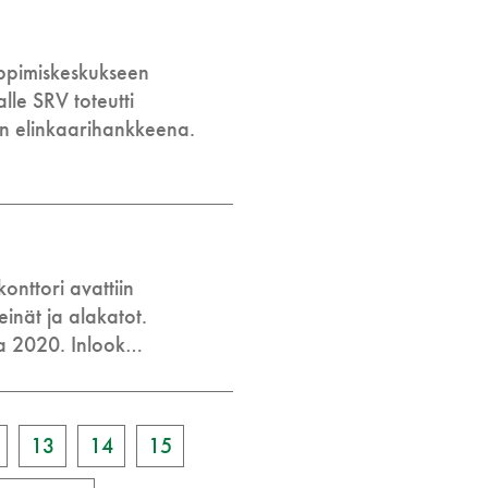
oppimiskeskukseen
lle SRV toteutti
n elinkaarihankkeena.
onttori avattiin
inät ja alakatot.
ta 2020. Inlook…
13
14
15