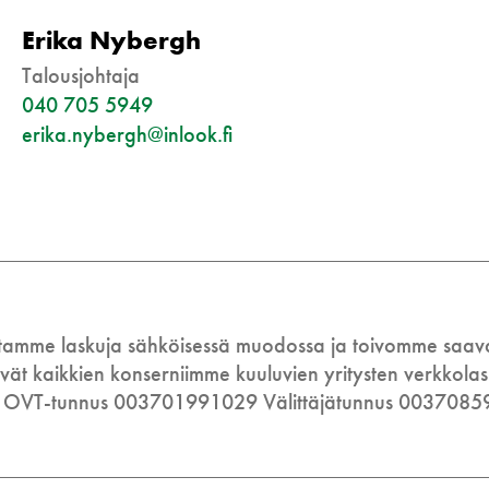
Erika Nybergh
Talousjohtaja
040 705 5949
erika.nybergh@inlook.fi
tamme laskuja sähköisessä muodossa ja toivomme saavamm
yvät kaikkien konserniimme kuuluvien yritysten verkkolas
OVT-tunnus 003701991029 Välittäjätunnus 0037085