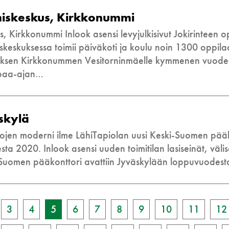
miskeskus, Kirkkonummi
s, Kirkkonummi Inlook asensi levyjulkisivut Jokirinteen 
eskuksessa toimii päiväkoti ja koulu noin 1300 oppilaa
kuksen Kirkkonummen Vesitorninmäelle kymmenen vuode
apaa-ajan…
skylä
ojen moderni ilme LähiTapiolan uusi Keski-Suomen pääk
a 2020. Inlook asensi uuden toimitilan lasiseinät, välise
-Suomen pääkonttori avattiin Jyväskylään loppuvuodes
3
4
5
6
7
8
9
10
11
12