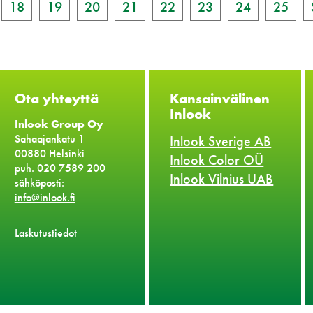
18
19
20
21
22
23
24
25
Ota yhteyttä
Kansainvälinen
Inlook
Inlook Group Oy
Sahaajankatu 1
Inlook Sverige AB
00880 Helsinki
Inlook Color OÜ
puh.
020 7589 200
Inlook Vilnius UAB
sähköposti:
info@inlook.fi
Laskutustiedot