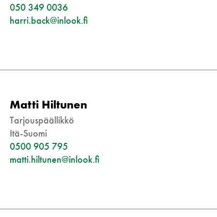
050 349 0036
harri.back@inlook.fi
Matti Hiltunen
Tarjouspäällikkö
Itä-Suomi
0500 905 795
matti.hiltunen@inlook.fi