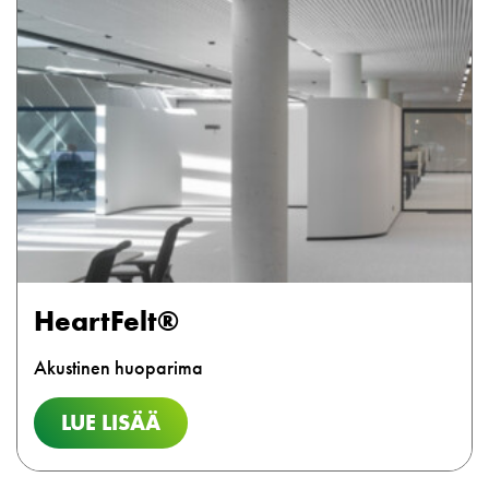
HeartFelt®
Akustinen huoparima
LUE LISÄÄ