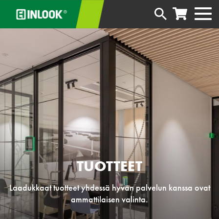
TUOTTEET
Laadukkaat tuotteet yhdessä hyvän palvelun kanssa ovat
ammattilaisen valinta.