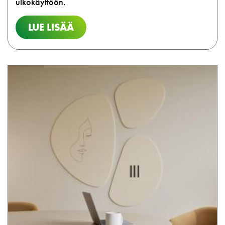
ulkokäyttöön.
LUE LISÄÄ