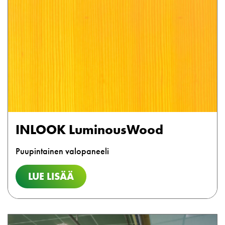
INLOOK LuminousWood
Puupintainen valopaneeli
LUE LISÄÄ