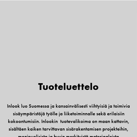
Tuote­luettelo
Inlook luo Suomessa ja kansainvälisesti viihtyisiä ja toimivia
sisäympäristöjä työlle ja liiketoiminnalle sekä erilaisiin
kokoontumisiin. Inlookin tuotevalikoima on maan kattavin,
sisältäen kaiken tarvittavan sisärakentamisen projekteihin,
monipuolisista ja hyvin merkityistä materiaaleista