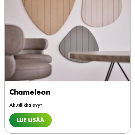
Chameleon
Akustiikkalevyt
LUE LISÄÄ