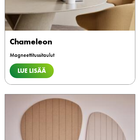
Chameleon
Magneettitussitaulut
LUE LISÄÄ