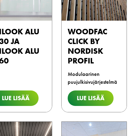
NLOOK ALU
WOODFAC
I30 JA
CLICK BY
NLOOK ALU
NORDISK
I60
PROFIL
Modulaarinen
puujulkisivujärjestelmä
LUE LISÄÄ
LUE LISÄÄ