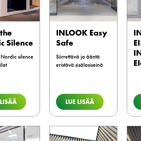
the
INLOOK Easy
I
c Silence
Safe
E
I
Nordic silence
Siirrettävä ja ääntä
E
ilat
eristävä sisälasiseinä
 LISÄÄ
LUE LISÄÄ