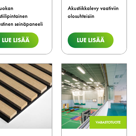
luokan
Akustiikkalevy vaativiin
stiilipintainen
olosuhteisiin
stinen seinäpaneeli
LUE LISÄÄ
LUE LISÄÄ
VARASTOTUOTE