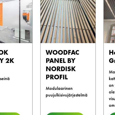
OK
WOODFAC
H
Y 2K
PANEL BY
G
NORDISK
Mo
PROFIL
iseinä
kat
on 
Modulaarinen
ole
puujulkisivujärjestelmä
vis
omi