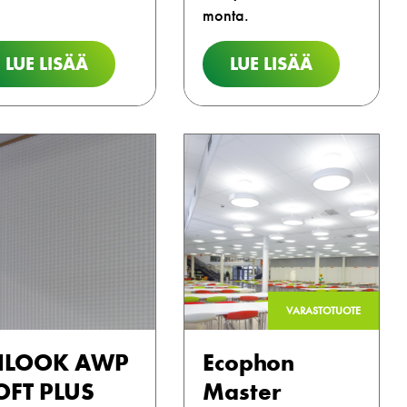
monta.
LUE LISÄÄ
LUE LISÄÄ
VARASTOTUOTE
NLOOK AWP
Ecophon
OFT PLUS
Master