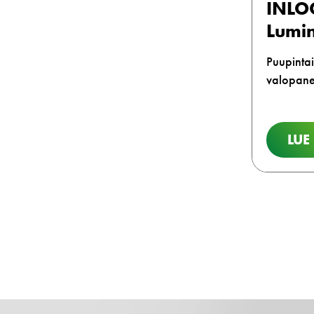
INLO
Lumi
Puupinta
valopane
LUE