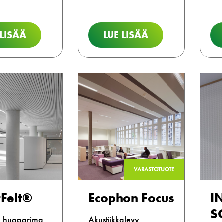
 LISÄÄ
LUE LISÄÄ
VARASTOTUOTE
Felt®
Ecophon Focus
I
S
n huoparima
Akustiikkalevy