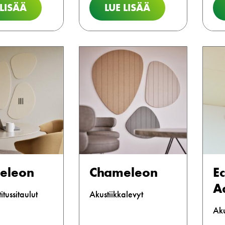
 LISÄÄ
LUE LISÄÄ
eleon
Chameleon
E
A
tussitaulut
Akustiikkalevyt
Aku