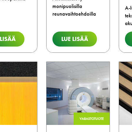
monipuolisilla
A-
reunavaihtoehdoilla
tek
aku
 LISÄÄ
LUE LISÄÄ
VARASTOTUOTE