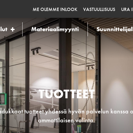
ME OLEMME INLOOK
VASTUULLISUUS
URA 
lut
Materiaalimyynti
Suunnittelijal
TUOTTEET
dukkaat tuotteet yhdessä hyvän palvelun kanssa 
ammattilaisen valinta.