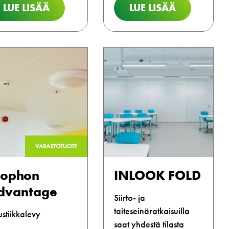
LUE LISÄÄ
LUE LISÄÄ
VARASTOTUOTE
cophon
INLOOK FOLD
dvantage
Siirto- ja
taiteseinäratkaisuilla
stiikkalevy
saat yhdestä tilasta