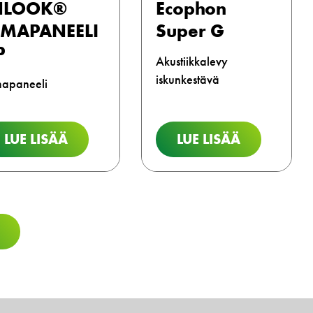
NLOOK®
Ecophon
IMAPANEELI
Super G
P
Akustiikkalevy
iskunkestävä
mapaneeli
LUE LISÄÄ
LUE LISÄÄ