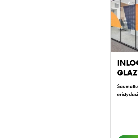
INLO
GLAZ
Saumattu
eristyslas