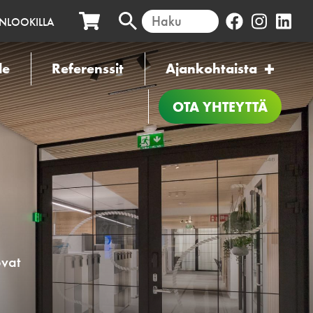
INLOOKILLA
le
Referenssit
Ajankohtaista
OTA YHTEYTTÄ
ovat