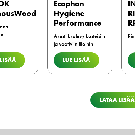
OK
Ecophon
I
nousWood
Hygiene
R
Performance
R
inen
eli
Akustiikkalevy kosteisiin
Ri
ja vaativiin tiloihin
 LISÄÄ
LUE LISÄÄ
LATAA LISÄÄ