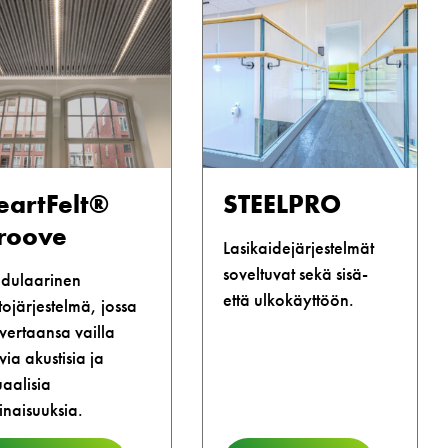
eartFelt®
STEELPRO
roove
Lasikaidejärjestelmät
soveltuvat sekä sisä-
dulaarinen
että ulkokäyttöön.
tojärjestelmä, jossa
vertaansa vailla
via akustisia ja
uaalisia
naisuuksia.