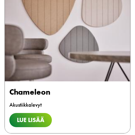
Chameleon
Akustiikkalevyt
LUE LISÄÄ