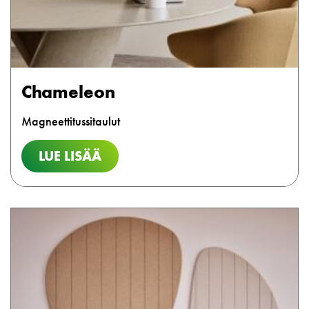
Chameleon
Magneettitussitaulut
LUE LISÄÄ