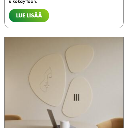
ulkokäyttöön.
LUE LISÄÄ