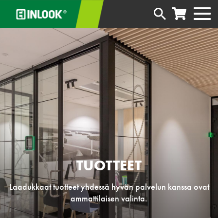
TUOTTEET
Laadukkaat tuotteet yhdessä hyvän palvelun kanssa ovat
ammattilaisen valinta.