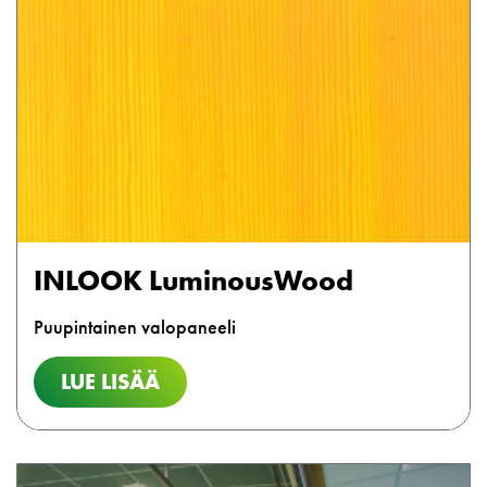
INLOOK LuminousWood
Puupintainen valopaneeli
LUE LISÄÄ