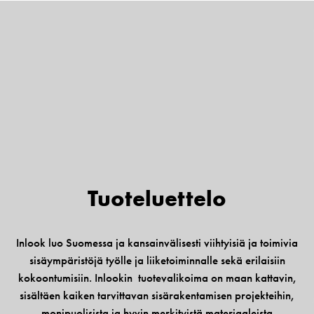
Tuote­luettelo
Inlook luo Suomessa ja kansainvälisesti viihtyisiä ja toimivia
sisäympäristöjä työlle ja liiketoiminnalle sekä erilaisiin
kokoontumisiin. Inlookin tuotevalikoima on maan kattavin,
sisältäen kaiken tarvittavan sisärakentamisen projekteihin,
monipuolisista ja hyvin merkityistä materiaaleista