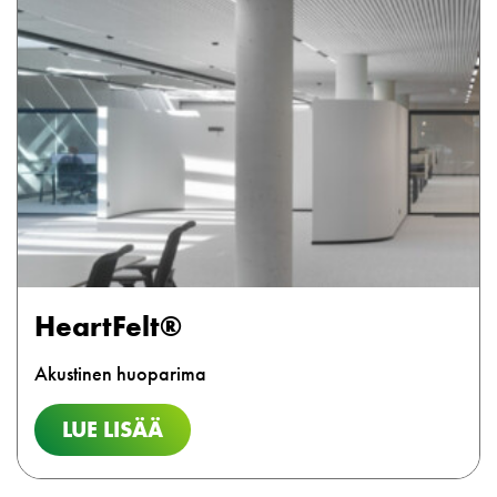
HeartFelt®
Akustinen huoparima
LUE LISÄÄ