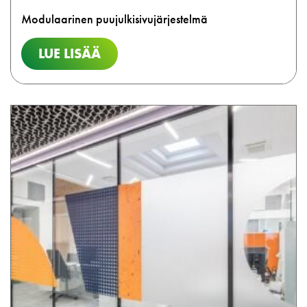
Modulaarinen puujulkisivujärjestelmä
LUE LISÄÄ