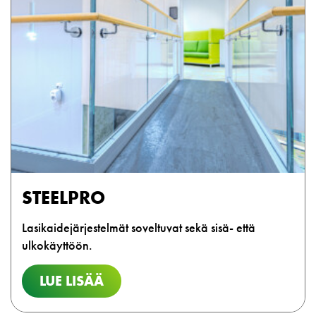
STEELPRO
Lasikaidejärjestelmät soveltuvat sekä sisä- että
ulkokäyttöön.
LUE LISÄÄ