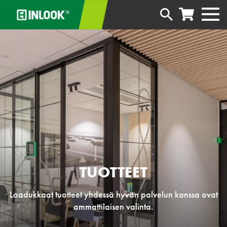
TUOTTEET
Laadukkaat tuotteet yhdessä hyvän palvelun kanssa ovat
ammattilaisen valinta.