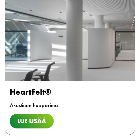
HeartFelt®
Akustinen huoparima
LUE LISÄÄ