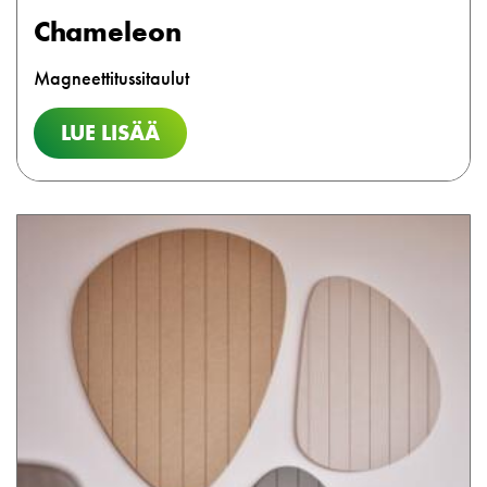
Chameleon
Magneettitussitaulut
LUE LISÄÄ