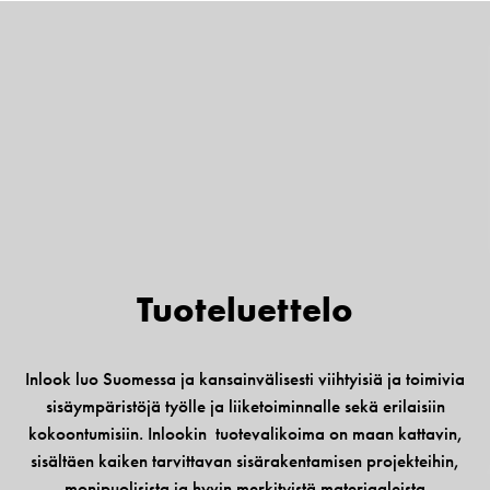
Tuote­luettelo
Inlook luo Suomessa ja kansainvälisesti viihtyisiä ja toimivia
sisäympäristöjä työlle ja liiketoiminnalle sekä erilaisiin
kokoontumisiin. Inlookin tuotevalikoima on maan kattavin,
sisältäen kaiken tarvittavan sisärakentamisen projekteihin,
monipuolisista ja hyvin merkityistä materiaaleista