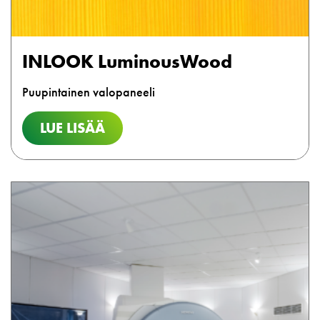
INLOOK LuminousWood
Puupintainen valopaneeli
LUE LISÄÄ