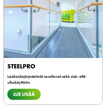
STEELPRO
Lasikaidejärjestelmät soveltuvat sekä sisä- että
ulkokäyttöön.
LUE LISÄÄ