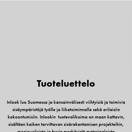
Tuote­luettelo
Inlook luo Suomessa ja kansainvälisesti viihtyisiä ja toimivia
sisäympäristöjä työlle ja liiketoiminnalle sekä erilaisiin
kokoontumisiin. Inlookin tuotevalikoima on maan kattavin,
sisältäen kaiken tarvittavan sisärakentamisen projekteihin,
monipuolisista ja hyvin merkityistä materiaaleista