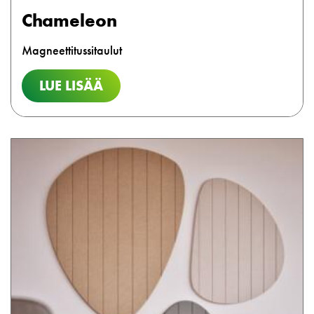
Chameleon
Magneettitussitaulut
LUE LISÄÄ