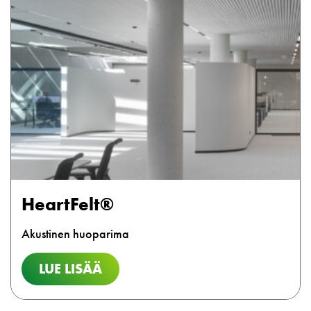
HeartFelt®
Akustinen huoparima
LUE LISÄÄ