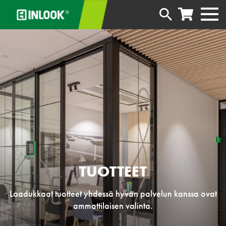
TUOTTEET
Laadukkaat tuotteet yhdessä hyvän palvelun kanssa ovat
ammattilaisen valinta.