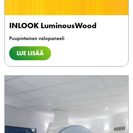
INLOOK LuminousWood
Puupintainen valopaneeli
LUE LISÄÄ