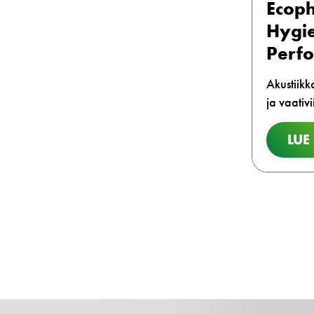
Ecop
Hygi
Perf
Akustiikka
ja vaativi
LUE