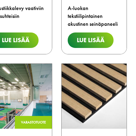
stiikkalevy vaativiin
A-luokan
suhteisiin
tekstiilipintainen
akustinen seinäpaneeli
LUE LISÄÄ
LUE LISÄÄ
VARASTOTUOTE