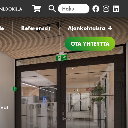
INLOOKILLA
le
Referenssit
Ajankohtaista
OTA YHTEYTTÄ
ovat