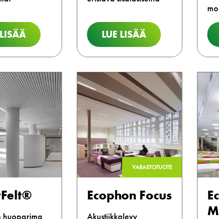
mo
 LISÄÄ
LUE LISÄÄ
VARASTOTUOTE
Felt®
Ecophon Focus
E
M
n huoparima
Akustiikkalevy