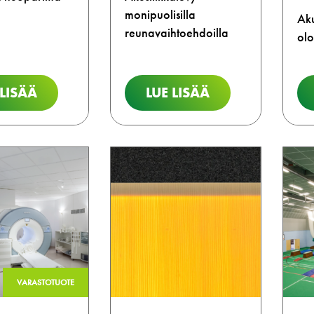
monipuolisilla
Aku
reunavaihtoehdoilla
olo
 LISÄÄ
LUE LISÄÄ
VARASTOTUOTE