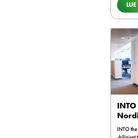
LUE
INTO 
Nordi
INTO the 
-hiljaiset t