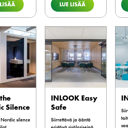
 LISÄÄ
LUE LISÄÄ
the
INLOOK Easy
I
c Silence
Safe
Sii
tai
Nordic silence
Siirrettävä ja ääntä
saa
ilat
eristävä sisälasiseinä