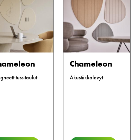
hameleon
Chameleon
neettitussitaulut
Akustiikkalevyt