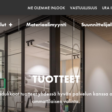
ME OLEMME INLOOK
VASTUULLISUUS
URA 
lut
Materiaalimyynti
Suunnittelijal
TUOTTEET
dukkaat tuotteet yhdessä hyvän palvelun kanssa 
ammattilaisen valinta.