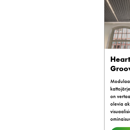
Heart
Groo
Modulaa
kattojärj
on vertaa
olevia aku
visuaalisi
ominaisu