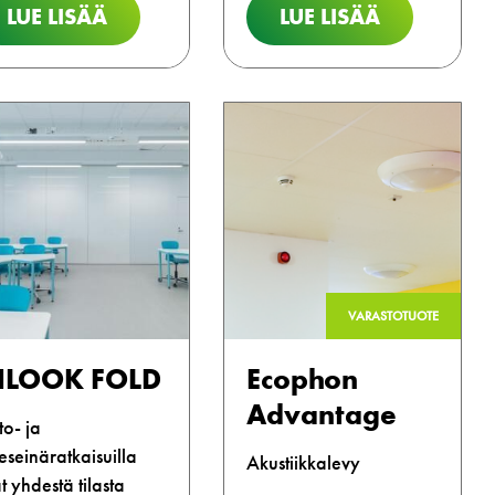
LUE LISÄÄ
LUE LISÄÄ
VARASTOTUOTE
NLOOK FOLD
Ecophon
Advantage
rto- ja
teseinäratkaisuilla
Akustiikkalevy
t yhdestä tilasta