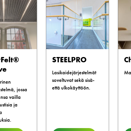
Felt®
STEELPRO
C
ve
Lasikaidejärjestelmät
Mag
soveltuvat sekä sisä-
rinen
että ulkokäyttöön.
estelmä, jossa
nsa vailla
stisia ja
a
uksia.