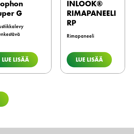
cophon
INLOOK®
uper G
RIMAPANEELI
RP
stiikkalevy
unkestävä
Rimapaneeli
LUE LISÄÄ
LUE LISÄÄ