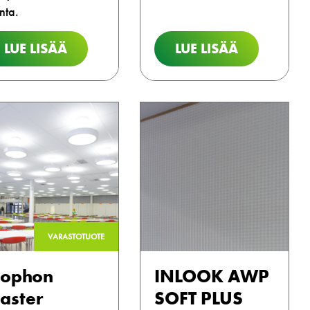
nta.
LUE LISÄÄ
LUE LISÄÄ
VARASTOTUOTE
cophon
INLOOK AWP
aster
SOFT PLUS