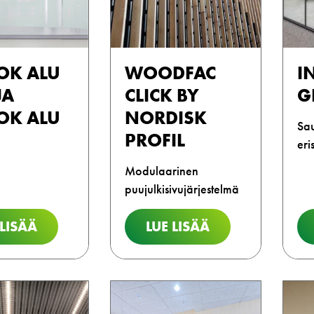
OK ALU
WOODFAC
I
JA
CLICK BY
G
OK ALU
NORDISK
Sa
PROFIL
eri
Modulaarinen
puujulkisivujärjestelmä
 LISÄÄ
LUE LISÄÄ