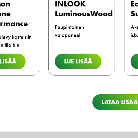
hon
INLOOK
E
ene
LuminousWood
S
ormance
Puupintainen
Aku
valopaneeli
isk
levy kosteisiin
in tiloihin
 LISÄÄ
LUE LISÄÄ
LATAA LISÄÄ