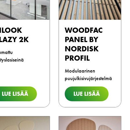
NLOOK
WOODFAC
LAZY 2K
PANEL BY
NORDISK
umattu
PROFIL
styslasiseinä
Modulaarinen
puujulkisivujärjestelmä
LUE LISÄÄ
LUE LISÄÄ