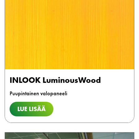
INLOOK LuminousWood
Puupintainen valopaneeli
LUE LISÄÄ