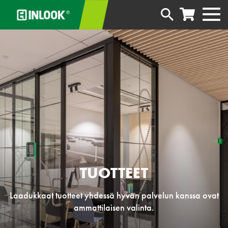
TUOTTEET
Laadukkaat tuotteet yhdessä hyvän palvelun kanssa ovat
ammattilaisen valinta.