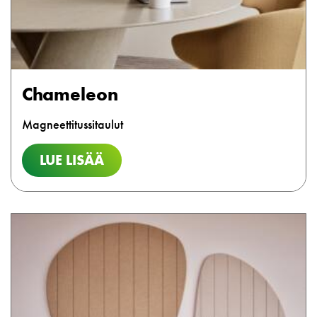
Chameleon
Magneettitussitaulut
LUE LISÄÄ