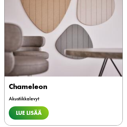
Chameleon
Akustiikkalevyt
LUE LISÄÄ