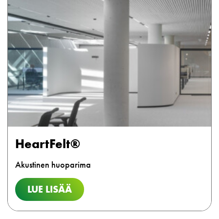
HeartFelt®
Akustinen huoparima
LUE LISÄÄ