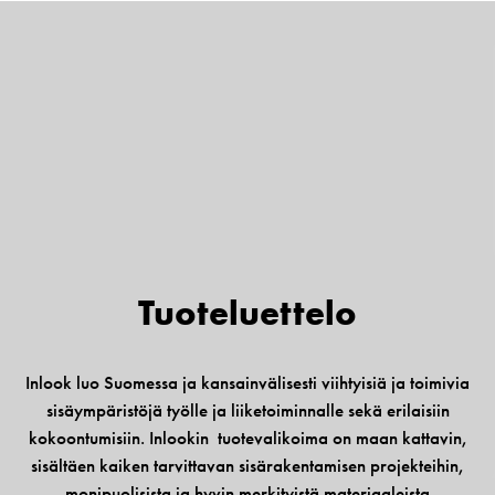
Tuote­luettelo
Inlook luo Suomessa ja kansainvälisesti viihtyisiä ja toimivia
sisäympäristöjä työlle ja liiketoiminnalle sekä erilaisiin
kokoontumisiin. Inlookin tuotevalikoima on maan kattavin,
sisältäen kaiken tarvittavan sisärakentamisen projekteihin,
monipuolisista ja hyvin merkityistä materiaaleista