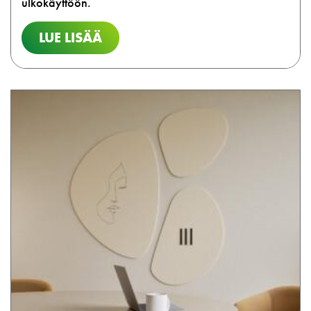
ulkokäyttöön.
LUE LISÄÄ