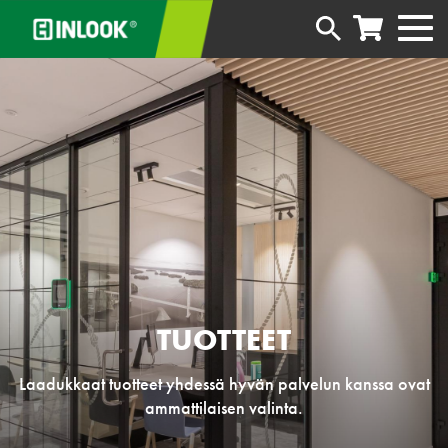
TUOTTEET
Laadukkaat tuotteet yhdessä hyvän palvelun kanssa ovat
ammattilaisen valinta.