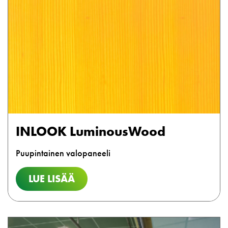
INLOOK LuminousWood
Puupintainen valopaneeli
LUE LISÄÄ