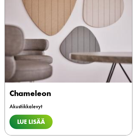
Chameleon
Akustiikkalevyt
LUE LISÄÄ