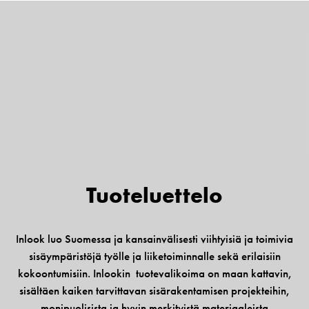
Tuote­luettelo
Inlook luo Suomessa ja kansainvälisesti viihtyisiä ja toimivia
sisäympäristöjä työlle ja liiketoiminnalle sekä erilaisiin
kokoontumisiin. Inlookin tuotevalikoima on maan kattavin,
sisältäen kaiken tarvittavan sisärakentamisen projekteihin,
monipuolisista ja hyvin merkityistä materiaaleista