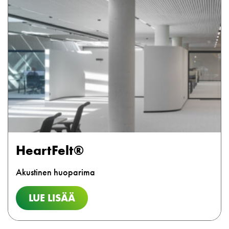
HeartFelt®
Akustinen huoparima
LUE LISÄÄ