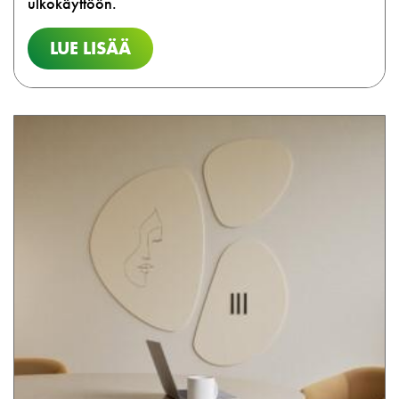
ulkokäyttöön.
LUE LISÄÄ