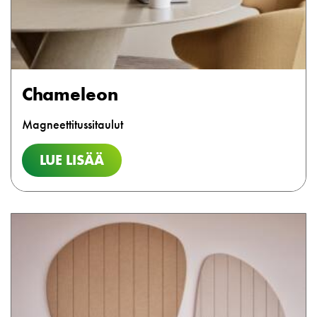
Chameleon
Magneettitussitaulut
LUE LISÄÄ