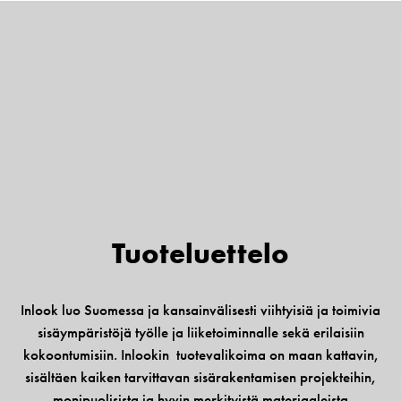
Tuote­luettelo
Inlook luo Suomessa ja kansainvälisesti viihtyisiä ja toimivia
sisäympäristöjä työlle ja liiketoiminnalle sekä erilaisiin
kokoontumisiin. Inlookin tuotevalikoima on maan kattavin,
sisältäen kaiken tarvittavan sisärakentamisen projekteihin,
monipuolisista ja hyvin merkityistä materiaaleista