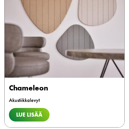
Chameleon
Akustiikkalevyt
LUE LISÄÄ