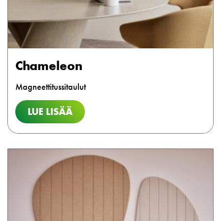
Chameleon
Magneettitussitaulut
LUE LISÄÄ