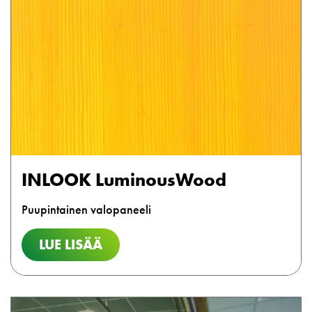
INLOOK LuminousWood
Puupintainen valopaneeli
LUE LISÄÄ