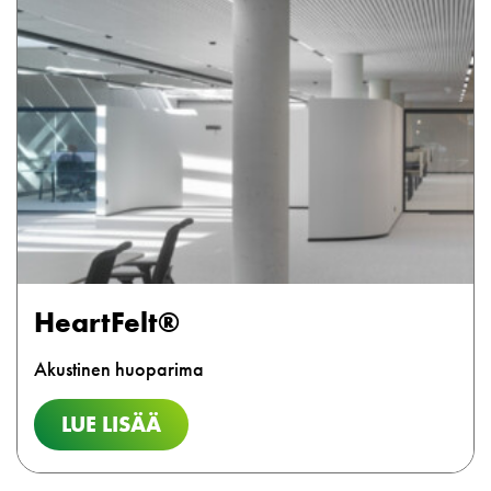
HeartFelt®
Akustinen huoparima
LUE LISÄÄ