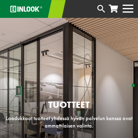
TUOTTEET
Laadukkaat tuotteet yhdessä hyvän palvelun kanssa ovat
ammattilaisen valinta.