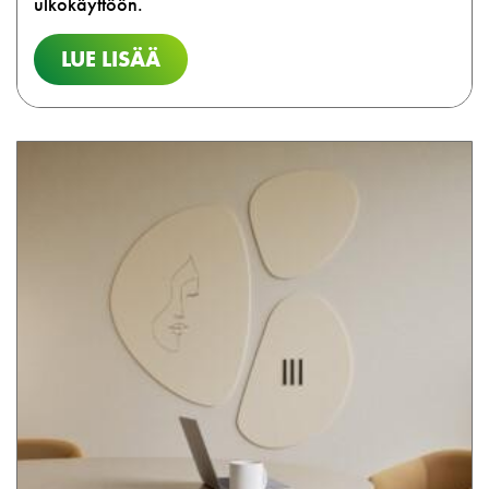
ulkokäyttöön.
LUE LISÄÄ